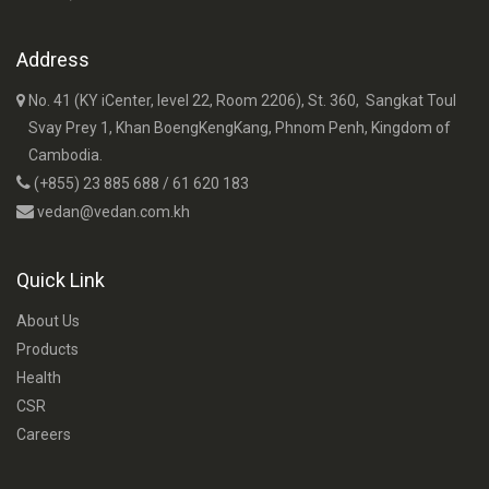
Address
No. 41 (KY iCenter, level 22, Room 2206), St. 360, Sangkat Toul
Svay Prey 1, Khan BoengKengKang, Phnom Penh, Kingdom of
Cambodia.
(+855) 23 885 688 / 61 620 183
vedan@vedan.com.kh
Quick Link
About Us
Products
Health
CSR
Careers