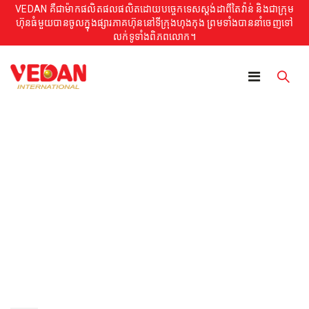
VEDAN គឺជាម៉ាកផលិតផលផលិតដោយបច្ចេកទេសស្តង់ដាពីតៃវ៉ាន់ និងជាក្រុម
ហ៊ុនធំមួយបានចូលក្នុងផ្សារភាគហ៊ុននៅទីក្រុងហុងកុង ព្រមទាំងបាននាំចេញទៅ
លក់ទូទាំងពិភពលោក។