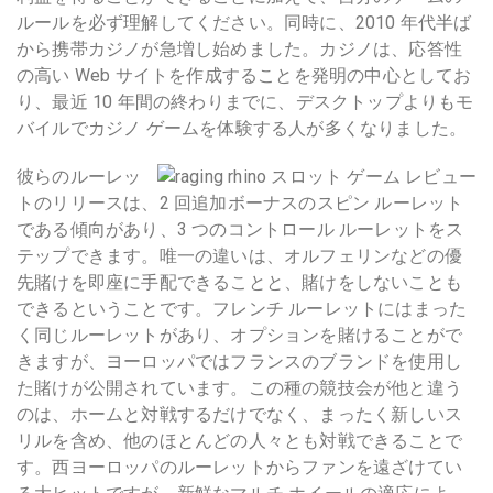
ルールを必ず理解してください。同時に、2010 年代半ば
から携帯カジノが急増し始めました。カジノは、応答性
の高い Web サイトを作成することを発明の中心としてお
り、最近 10 年間の終わりまでに、デスクトップよりもモ
バイルでカジノ ゲームを体験する人が多くなりました。
彼らのルーレッ
トのリリースは、2 回追加ボーナスのスピン ルーレット
である傾向があり、3 つのコントロール ルーレットをス
テップできます。唯一の違いは、オルフェリンなどの優
先賭けを即座に手配できることと、賭けをしないことも
できるということです。フレンチ ルーレットにはまった
く同じルーレットがあり、オプションを賭けることがで
きますが、ヨーロッパではフランスのブランドを使用し
た賭けが公開されています。この種の競技会が他と違う
のは、ホームと対戦するだけでなく、まったく新しいス
リルを含め、他のほとんどの人々とも対戦できることで
す。西ヨーロッパのルーレットからファンを遠ざけてい