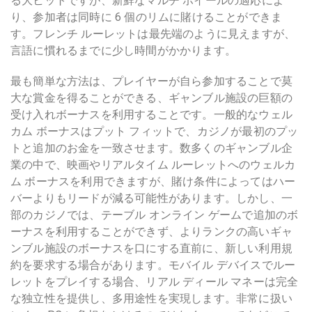
る大ヒットですが、新鮮なマルチ ホイールの適応によ
り、参加者は同時に 6 個のリムに賭けることができま
す。フレンチ ルーレットは最先端のように見えますが、
言語に慣れるまでに少し時間がかかります。
最も簡単な方法は、プレイヤーが自ら参加することで莫
大な賞金を得ることができる、ギャンブル施設の巨額の
受け入れボーナスを利用することです。一般的なウェル
カム ボーナスはプット フィットで、カジノが最初のプッ
トと追加のお金を一致させます。数多くのギャンブル企
業の中で、映画やリアルタイム ルーレットへのウェルカ
ム ボーナスを利用できますが、賭け条件によってはハー
バーよりもリードが減る可能性があります。しかし、一
部のカジノでは、テーブル オンライン ゲームで追加のボ
ーナスを利用することができず、よりランクの高いギャ
ンブル施設のボーナスを口にする直前に、新しい利用規
約を要求する場合があります。モバイル デバイスでルー
レットをプレイする場合、リアル ディール マネーは完全
な独立性を提供し、多用途性を実現します。非常に扱い