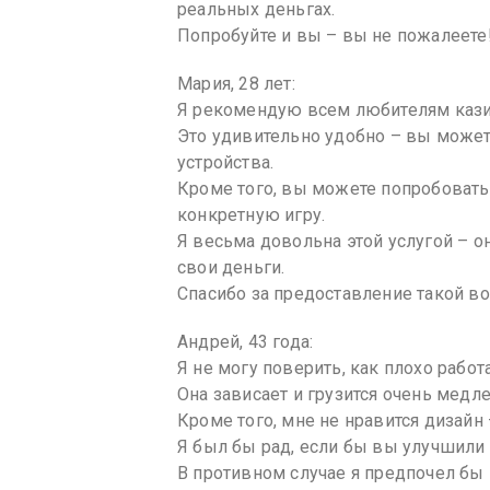
реальных деньгах.
Попробуйте и вы – вы не пожалеете
Мария, 28 лет:
Я рекомендую всем любителям кази
Это удивительно удобно – вы может
устройства.
Кроме того, вы можете попробовать
конкретную игру.
Я весьма довольна этой услугой – он
свои деньги.
Спасибо за предоставление такой в
Андрей, 43 года:
Я не могу поверить, как плохо работ
Она зависает и грузится очень медле
Кроме того, мне не нравится дизайн
Я был бы рад, если бы вы улучшили 
В противном случае я предпочел бы 