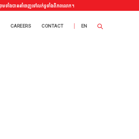
ង ព្រមទាំងបាននាំចេញទៅលក់ទូទាំងពិភពលោក។
CAREERS
CONTACT
EN