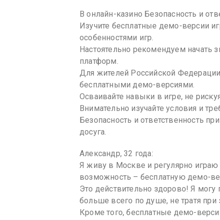
В онлайн-казино Безопасность и от
Изучите бесплатные демо-версии иг
особенностями игр.
Настоятельно рекомендуем начать з
платформ.
Для жителей Российской Федерации
бесплатными демо-версиями.
Осваивайте навыки в игре, не риск
Внимательно изучайте условия и тре
Безопасность и ответственность при
досуга.
Александр, 32 года:
Я живу в Москве и регулярно играю
возможность – бесплатную демо-ве
Это действительно здорово! Я могу 
больше всего по душе, не тратя при 
Кроме того, бесплатные демо-верси