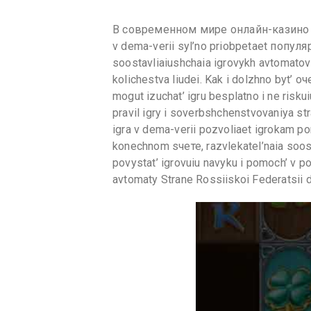
В современном мире онлайн-казино Raa
v dema-verii syl’no priobреtaet популяр
soostavliaiushchaia igrovykh avtomatov 
kolichestva liudei. Kak i dolzhno byt’ o
mogut izuchat’ igru besplatno i ne ris
pravil igry i soverbshchenstvovaniya str
igra v dema-verii pozvoliaet igrokam poniat
konechnom sчете, razvlekatel’naia soost
povystat’ igrovuiu navyku i pomoch’ v po
avtomaty Strane Rossiiskoi Federatsii d