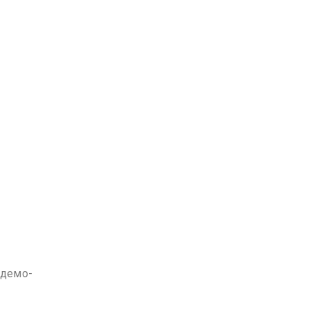
 демо-