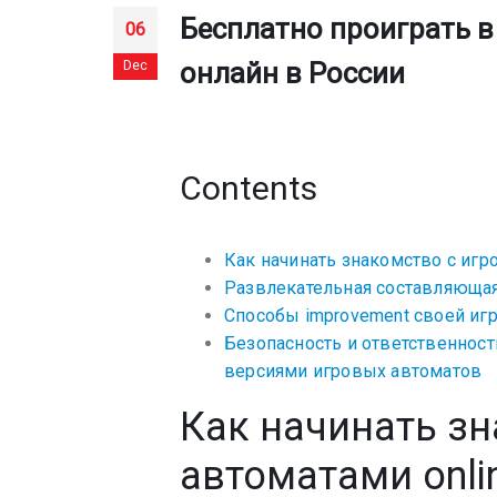
Бесплатно проиграть в
06
Dec
онлайн в России
Contents
Как начинать знакомство с игр
Развлекательная составляющая
Способы improvement своей игр
Безопасность и ответственност
версиями игровых автоматов
Как начинать з
автоматами onli