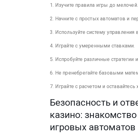
1. Изучите правила игры до мелочей.
2. Начните с простых автоматов и п
3. Используйте систему управления
4. Играйте с умеренными ставками.
5. Испробуйте различные стратегии и
6. Не пренебрегайте базовыми мате
7. Играйте с расчетом и оставайтес
Безопасность и отв
казино: знакомств
игровых автоматов