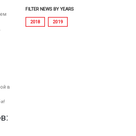
FILTER NEWS BY YEARS
уем
2018
2019
.
рой в
би!
в: