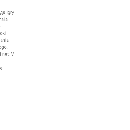
да igry
naia
o
oki
mania
ogo,
i net. V
ye