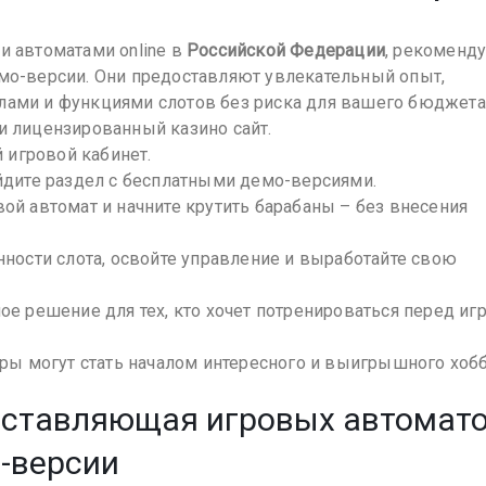
и автоматами online в
Российской Федерации
, рекоменд
мо-версии. Они предоставляют увлекательный опыт,
лами и функциями слотов без риска для вашего бюджета
и лицензированный казино сайт.
й игровой кабинет.
айдите раздел с бесплатными демо-версиями.
ой автомат и начните крутить барабаны – без внесения
нности слота, освойте управление и выработайте свою
ое решение для тех, кто хочет потренироваться перед иг
гры могут стать началом интересного и выигрышного хоб
оставляющая игровых автомато
-версии