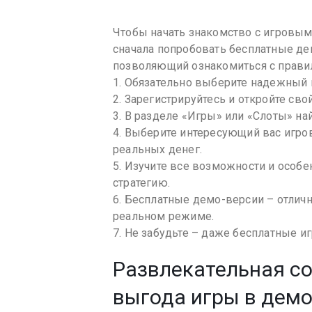
Чтобы начать знакомство с игровым
сначала попробовать бесплатные де
позволяющий ознакомиться с прави
1. Обязательно выберите надежный 
2. Зарегистрируйтесь и откройте сво
3. В разделе «Игры» или «Слоты» н
4. Выберите интересующий вас игров
реальных денег.
5. Изучите все возможности и особе
стратегию.
6. Бесплатные демо-версии – отличн
реальном режиме.
7. Не забудьте – даже бесплатные и
Развлекательная с
выгода игры в демо