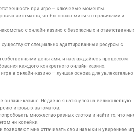
ветственность при игре – ключевые моменты.
ровых автоматов, чтобы ознакомиться с правилами и
накомство с онлайн-казино с безопасных и ответственны
 существуют специально адаптированные ресурсы с
уя собственными деньгами, и наслаждайтесь процессом.
бования каждого конкретного онлайн-казино.
 игре в онлайн-казино – лучшая основа для увлекательно
 в онлайн-казино. Недавно я наткнулся на великолепную
рсию игровых автоматов.
попробовать множество разных слотов и найти то, что мн
этом ни копейки.
и позволяют мне оттачивать свои навыки и увереннее иг