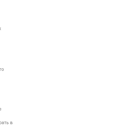
х
го
е
рать в