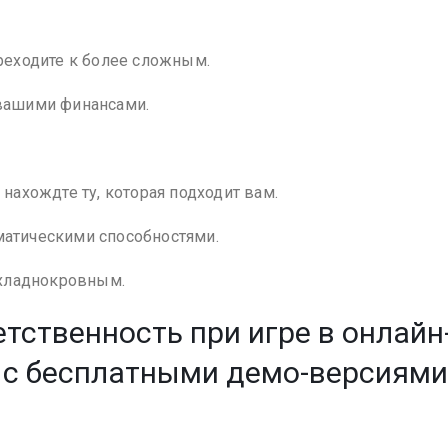
ереходите к более сложным.
 вашими финансами.
 нахождте ту, которая подходит вам.
матическими способностями.
ь хладнокровным.
етственность при игре в онлайн
о с бесплатными демо-версиями