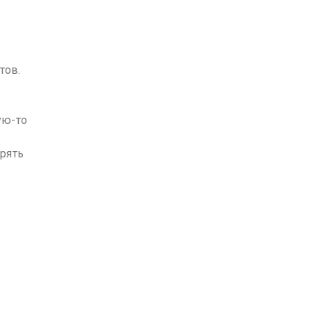
тов.
ую-то
ерять