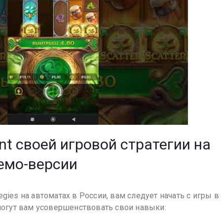
t своей игровой стратегии на
демо-версии
gies на автоматах в России, вам следует начать с игры в
омогут вам усовершенствовать свои навыки: